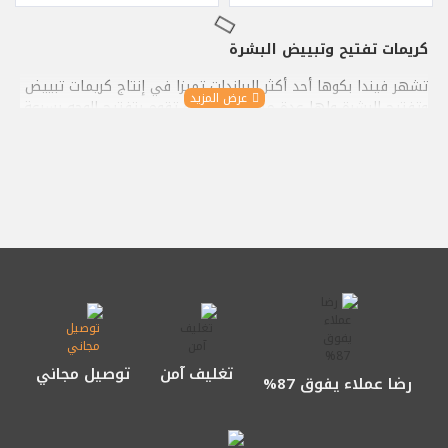
كريمات تفتيح وتبييض البشرة
تشهر فيندا بكوها أحد أكثر البراندات تميزا في إنتاج كريمات تبييض
وتفتيح البشرة ولها عدة منتجات متميزة تقوم بتفتيح الوحه بسرعة
وتفتيح المناطق السمراء بفعالية ووقت قصير نسبيا، أثبتت هذه
المنتجات نتائج رائعة في الفحوص السريرية ولها تقييمات عالية جدا
من قبل آلاف العملاء الذين جربوا هذه الكريمات واستفادوا منها
بشكل كبير جدا
أشهر كريمات تبييض الوجه
كريم تبييض البشرة السريع
وهو كريم خاص بتركيبة مميزة مجربة تسهم في تبييض الوجه
واليدين بسرعة وخلال فترة قصيرة، يأتي هذا الكريم في 50 مل،
ويمكن استعماله لشهر كامل بشكل يومي في الصباح والمساء
لأفضل النتائج
تغليف آمن
توصيل مجاني
رضا عملاء يفوق 87%
كريم حليب الحمار للتببيض
تشتهر كريمات حليب الحمار مؤخرا بفعاليتها وتميزها عن غيرها