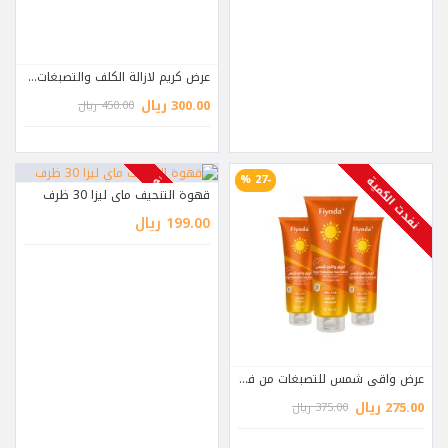
عرض كريم لازالة الكلف والتصبغات الجلدية - 3 علب
300.00 ريال
450.00 ريال
-27 %
نفدت الكمية
نفدت الكمية
قهوة التنحيف ماي ليزا 30 ظرف
199.00 ريال
عرض واقي شمس للتصبغات من فيندا 50 مل - 3 علب
275.00 ريال
375.00 ريال