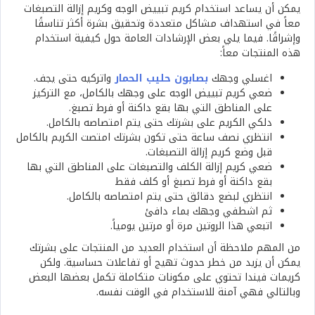
يمكن أن يساعد استخدام كريم تبييض الوجه وكريم إزالة التصبغات
معاً في استهداف مشاكل متعددة وتحقيق بشرة أكثر تناسقًا
وإشراقًا. فيما يلي بعض الإرشادات العامة حول كيفية استخدام
هذه المنتجات معاً:
اغسلي وجهك
بصابون حليب الحمار
واتركيه حتى يجف.
ضعي كريم تبييض الوجه على وجهك بالكامل، مع التركيز
على المناطق التي بها بقع داكنة أو فرط تصبغ.
دلكي الكريم على بشرتك حتى يتم امتصاصه بالكامل.
انتظري نصف ساعة حتى تكون بشرتك امتصت الكريم بالكامل
قبل وضع كريم إزالة التصبغات.
ضعي كريم إزالة الكلف والتصبغات على المناطق التي بها
بقع داكنة أو فرط تصبغ أو كلف فقط
انتظري لبضع دقائق حتى يتم امتصاصه بالكامل.
ثم اشطفي وجهك بماء دافئ
اتبعي هذا الروتين مرة أو مرتين يومياً.
من المهم ملاحظة أن استخدام العديد من المنتجات على بشرتك
يمكن أن يزيد من خطر حدوث تهيج أو تفاعلات حساسية. ولكن
كريمات فيندا تحتوي على مكونات متكاملة تكمل بعضها البعض
وبالتالي فهي آمنة للاستخدام في الوقت نفسه.