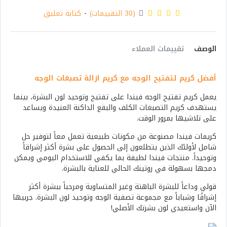
(30 التقييمات)
-
كتابة تعليق
الوصف
تقييمات العملاء
أفضل كريم لتفتيح الوجه مع كريم ازالة تصبغات الوجه
يعمل كريم تفتيح الوجه فيندا على تفتيح وتوحيد لون البشرة، بينما
يستهدف كريم التصبغات الكلف والبقع الداكنة العنيدة ويساعد
على تلاشيها بمرور الوقت.
كريمات فيندا مصنوعة من مكونات طبيعية تعمل معاً لتوفير حل
شامل لأولئك الذين يتطلعون إلى الحصول على بشرة أكثر إشراقاً
وتوحيداً. منتجات فيندا لطيفة بما يكفي للاستخدام اليومي ويمكن
دمجها بسهولة في روتينك الحالي للعناية بالبشرة.
قولي وداعاً للبشرة الباهتة وغير المتساوية ومرحباً ببشرة أكثر
إشراقًا وشباباً مع مجموعة تصفية الوجه وتوحيد لون البشرة. جربيها
الآن واستعيدي لون بشرتك الأصلي!