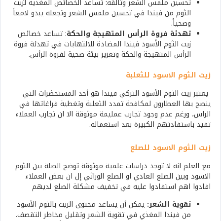
تحسين ملمس الشعر وتألقه: تساعد الخصائص المغذية لزيت
الثوم من فيندا في تحسين ملمس الشعر وتجعله يبدو لامعاً
وصحياً.
تهدئة فروة الرأس المتهيجة والحكة
: تساعد خصائص
زيت الثوم الأسود فيندا المضادة للالتهابات في تهدئة فروة
الرأس المتهيجة والحكة وتعزيز بيئة صحية لفروة الرأس.
زيت الثوم الاسود للثعلبة
يعتبر زيت الثوم الأسود التركي فيندا هو أحد المستحضرات التي
ينصح بها العطارون لمكافحة تمدد الثعلبة وتغطية فراغاتها في
الراس، ورغم عدم وجود تجارب عمليمة موثوقة الا ان تجارب العملاء
تفيد باستفادتهم الكبيرة بعد استعماله.
زيت الثوم الاسود للصلع
مع العلم انه لا توجد دراسات علمية موثوقة توضح الصلة بين الثوم
الاسود وبين الصلع العادي او الصلع الوراثي إل ان بعض العملاء
افادوا اهم استفادوا عليه في تخفيف مشكلة الصلع لديهم
تقوية الشعر:
يمكن أن يساعد محتوى الزيت بالثوم الأسود
من فيندا المغذي في تقوية الشعر وتقليل مخاطر التقصف.