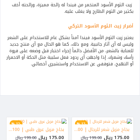
زيت الثوم الأسود المتخمر من فيندا له رائحة مميزة، ورائحته أخف
بكثير من الثوم الطازج ولا يغلب عليه.
أضرار زيت الثوم الأسود التركي
يعتبر زيت الثوم الأسود فيندا آمناً بشكل عام للاستخدام على الشعر
وليس له أي آثار جانبية. ومع ذلك، كما هو الحال مع أي منتج جديد
للعناية بالشعر، من الأفضل دائماً إجراء اختبار قبل وضعه على فروة
رأسك وشعرك. إذا واجهتِ أي ردود فعل سلبية مثل الحكة أو الاحمرار
أو التهيج، فتوقفي عن الاستخدام واستشيري أخصائي.
-12 %
-12 %
بخاخ مزيل شعر للرجال | 100 مل
بخاخ مزيل عرق طبي | 100 مل
الأكثر مبيعا
الأكثر مبيعا
175.00 ريال
175.00 ريال
199.00 ريال
199.00 ريال