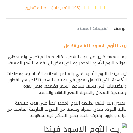
(103 التقييمات)
-
كتابة تعليق
الوصف
تقييمات العملاء
زيت الثوم الاسود للشعر 50 مل
ربما سمعت كثيرا عن زيوت الشعر ، لكنك حتما لم تجربي ولم تحظي
بفوائد الثوم الأسود المخمر ومالذي يمكن ان يفعله للشعر الضعيف.
زيت فيندا بالثوم الأسود غني بالعناصر الغذائية الأساسية، ومضادات
الأكسدة التي تتغلغل بعمق في بصيلات الشعر تتخلص من الفطور
والبكتيريات التي تسبب تساقط الشعر وضعفه، وتعزز نموه
وتستعيد اللمعان والحيوية للشعر الباهت والتالف.
يحتوي زيت الشعر بخلاصة الثوم المخمر أيضاً على زيوت طبيعية
عالية الجودة تغذي شعرك وتحميه من الظروف الخارجية القاسية من
حرارة ورطوبة، وتتركه ناعماً يمكن التحكم فيه بسهولة.