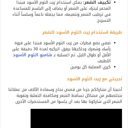
تكييف الشعر:
يمكن استخدام زيت الثوم الأسود فيندا
المخمر ليترك على الشعر أو يضاف إلى البلسم للمساعدة
في ترطيب الشعر وتنعيمه، مما يجعله ناعماً وسلساً أثناء
التسريح.
طريقة استخدام زيت الثوم الأسود للشعر
ضعي بضع قطرات من زيت الثوم الأسود فيندا على فروة
رأسك وشعرك ودلكيها برفق. اتركيه لمدة 30 دقيقة على
الأقل أو طوال الليل، ثم اغسليه بـ
شامبو الثوم الأسود
اللطيف.
كرري العملية كل يومين
تجربتي مع زيت الثوم الأسود
أحببنا أن نشارككم جزءا من قصص نجاح وسعادة الآلاف من عملائنا
بتخلصهم من مشاكل تساقط الشعر ومكافحة الثعلبة وتقوية
الشعر التي شاركونا بها بعد ان يئسوا من المستحضرات الأخرى